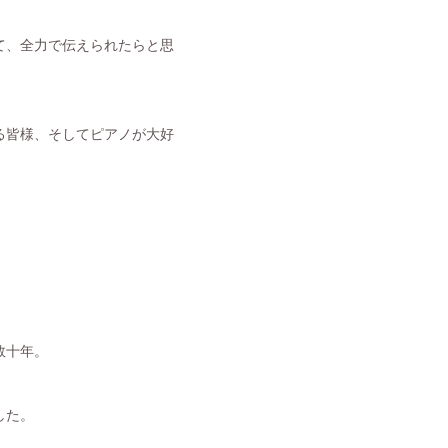
て、全力で伝えられたらと思
る皆様、そしてピアノが大好
数十年。
した。