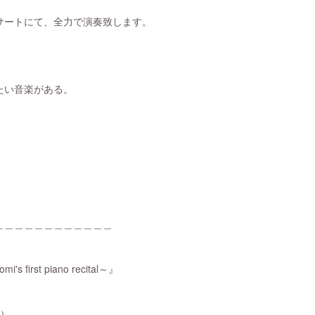
サートにて、全力で演奏致します。
たい音楽がある。
＿＿＿＿＿＿＿＿＿＿＿＿
first piano recital～』
土）