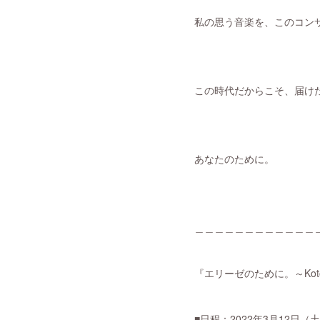
私の思う音楽を、このコン
この時代だからこそ、届け
あなたのために。
＿＿＿＿＿＿＿＿＿＿＿＿
『エリーゼのために。～Kotomi's 
■日程：2022年3月12日（